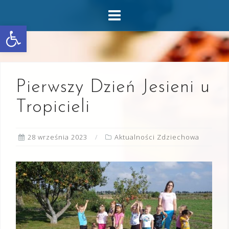
Skip
to
Otwórz pasek narzędzi
content
Pierwszy Dzień Jesieni u
Tropicieli
28 września 2023
Aktualności Zdziechowa