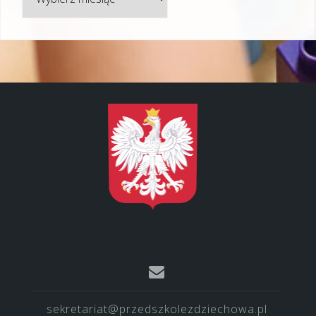
sekretariat@przedszkolezdziechowa.pl