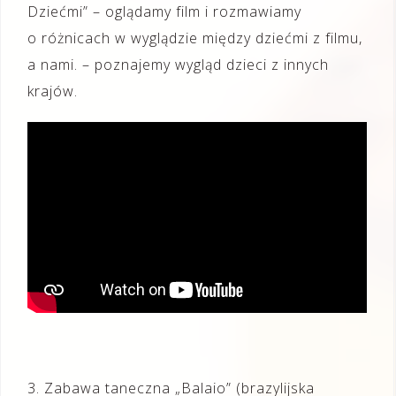
Dziećmi” – oglądamy film i rozmawiamy
o różnicach w wyglądzie między dziećmi z filmu,
a nami. – poznajemy wygląd dzieci z innych
krajów.
3. Zabawa taneczna „Balaio” (brazylijska