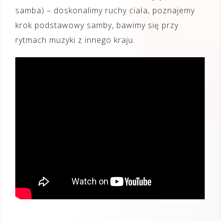
samba) – doskonalimy ruchy ciała, poznajemy
krok podstawowy samby, bawimy się przy
rytmach muzyki z innego kraju.