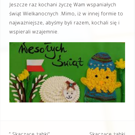
Jeszcze raz kochani życzę Wam wspaniałych
świąt Wielkanocnych .Mimo, iż w innej formie to
najważniejsze, abyśmy byli razem, kochali się i
wspierali wzajemnie.
Nawigacja
” Skaczące żabki”
Skaczące żabki