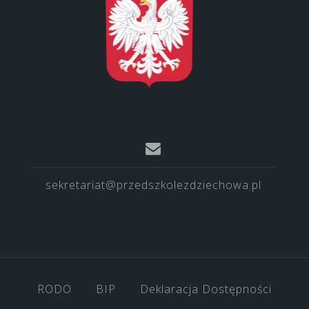
sekretariat@przedszkolezdziechowa.pl
RODO
BIP
Deklaracja Dostępności