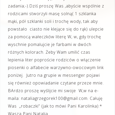
zadania;-).Dziś proszę Was ,abyście wspólnie z
rodzicami stworzyli masę solną( 1 szklanka
mąki, pół szklanki soli i trochę wody, tak aby
powstało ciasto nie klejące się do rąk) ulepcie
za pomocą wałeczków literę W, w, gdy trochę
wyschnie pomalujcie je farbami w dwóch
różnych kolorach. Żeby Wam umilić czas
lepienia liter poproście rodziców o włączenie
piosenki o alfabecie warzywno-owocowym link
poniżej. Jutro na grupie w messenger pojawi
się również opowiadanie czytane przeze mnie.
BArdzo proszę wyślijcie mi swoje W,w na e-
maila: nataliagrzegorek100@gmail.com. Całuję
Was „robaczki” (jak to mówi Pani Karolinka):*
Wasza Pani Natalia.