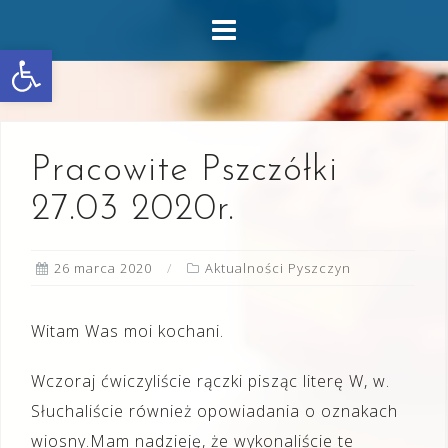
Skip
to
Otwórz pasek narzędzi
content
Pracowite Pszczółki
27.03 2020r.
26 marca 2020
Aktualności Pyszczyn
Witam Was moi kochani.
Wczoraj ćwiczyliście rączki pisząc literę W, w.
Słuchaliście również opowiadania o oznakach
wiosny.Mam nadzieję, że wykonaliście te