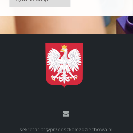
sekretariat@przedszkolezdziechowa.pl