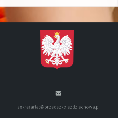
sekretariat@przedszkolezdziechowa.pl