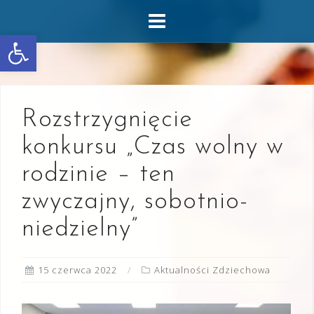
Skip
to
Otwórz pasek narzędzi
content
Rozstrzygnięcie
konkursu „Czas wolny w
rodzinie – ten
zwyczajny, sobotnio-
niedzielny”
15 czerwca 2022
Aktualności Zdziechowa