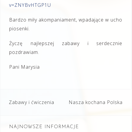
v=ZNYBvHTGP1U
Bardzo miły akompaniament, wpadające w ucho
piosenki.
Życzę najlepszej zabawy i serdecznie
pozdrawiam.
Pani Marysia
Nawigacja
Zabawy i ćwiczenia
Nasza kochana Polska
wpisu
NAJNOWSZE INFORMACJE