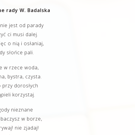
e rady W. Badalska
nie jest od parady
żyć ci musi dalej.
ęc o nią i osłaniaj,
dy słońce pali.
ie w rzece woda,
a, bystra, czysta.
o przy dorosłych
ąpieli korzystaj.
gody nieznane
obaczysz w borze,
rywaj! nie zjadaj!