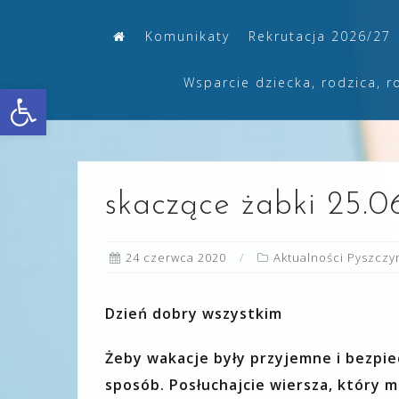
Skip
Komunikaty
Rekrutacja 2026/27
to
content
Wsparcie dziecka, rodzica, r
Otwórz pasek narzędzi
skaczące żabki 25.0
24 czerwca 2020
Aktualności Pyszczy
Dzień dobry wszystkim
Żeby wakacje były przyjemne i bezpi
sposób. Posłuchajcie wiersza, który 