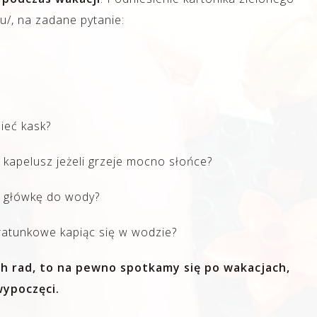
/, na zadane pytanie:
ieć kask?
 kapelusz jeżeli grzeje mocno słońce?
a główkę do wody?
 ratunkowe kapiąc się w wodzie?
ch rad, to na pewno spotkamy się po wakacjach,
wypoczęci.