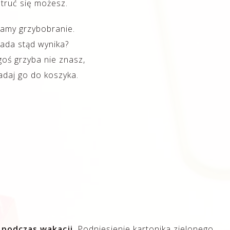
truć się możesz.
amy grzybobranie.
rada stąd wynika?
goś grzyba nie znasz,
adaj go do koszyka.
 podczas wakacji
. Podniesienie kartonika zielonego