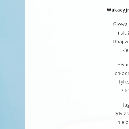
Wakacyjn
Głowa 
i słu
Dbaj wi
kie
Płyn
chłodn
Tylk
z k
Ja
gdy z
nie z