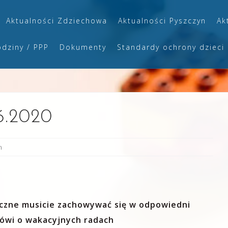
Aktualności Zdziechowa
Aktualności Pyszczyn
Ak
odziny / PPP
Dokumenty
Standardy ochrony dzieci
6.2020
n
eczne musicie zachowywać się w odpowiedni
mówi o wakacyjnych radach