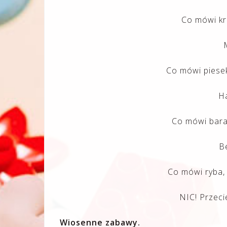
Co mówi kro
Co mówi piesek
H
Co mówi bara
B
Co mówi ryba,
NIC! Przeci
Wiosenne zabawy.