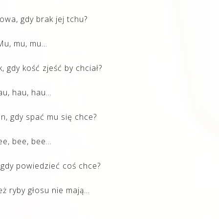
wa, gdy brak jej tchu?
Mu, mu, mu…
, gdy kość zjeść by chciał?
au, hau, hau…
n, gdy spać mu się chce?
ee, bee, bee…
 gdy powiedzieć coś chce?
eż ryby głosu nie mają…