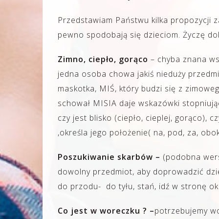
Przedstawiam Państwu kilka propozycji 
pewno spodobają się dzieciom. Życzę do
Zimno, ciepło, gorąco
– chyba znana ws
jedna osoba chowa jakiś nieduży przedm
maskotka, MIŚ, który budzi się z zimowe
schował MISIA daje wskazówki stopniując
czy jest blisko (ciepło, cieplej, gorąco), 
,określa jego położenie( na, pod, za, o
Poszukiwanie skarbów –
(podobna wers
dowolny przedmiot, aby doprowadzić dzie
do przodu- do tyłu, stań, idź w stronę okn
Co jest w woreczku ? –
potrzebujemy wo