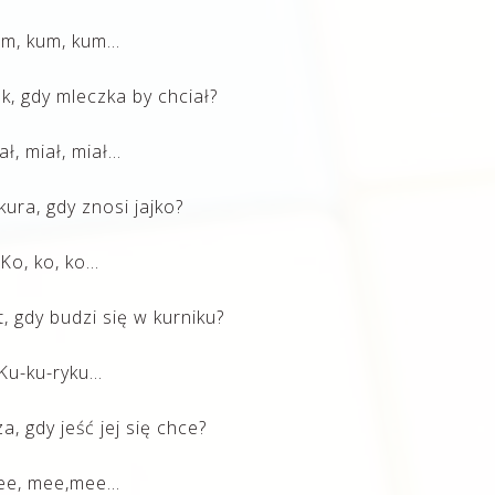
m, kum, kum…
, gdy mleczka by chciał?
ał, miał, miał…
ura, gdy znosi jajko?
Ko, ko, ko…
 gdy budzi się w kurniku?
Ku-ku-ryku…
, gdy jeść jej się chce?
e, mee,mee…