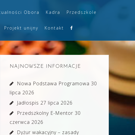
tualności Obora
Kadra
Przedszkole
Projekt unijny
Kontakt
NAJNOWSZE INFORMACJE
Nowa Podstawa Programowa
30
lipca 2026
Jadłospis
27 lipca 2026
Przedszkolny E-Mentor
30
czerwca 2026
Dyżur wakacyjny – zasady