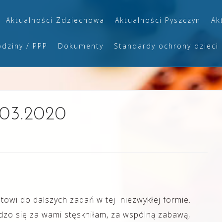
Aktualności Zdziechowa
Aktualności Pyszczyn
Ak
odziny / PPP
Dokumenty
Standardy ochrony dzieci
.03.2020
towi do dalszych zadań w tej niezwykłej formie.
zo się za wami stęskniłam, za wspólną zabawą,