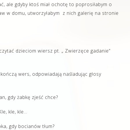
ć, ale gdyby ktoś miał ochotę to poprosiłabym o
aw w domu, utworzyłabym z nich galerię na stronie
zytać dzieciom wiersz pt. „ Zwierzęce gadanie”
ci kończą wers, odpowiadają naśladując głosy
n, gdy żabkę zjeść chce?
Kle, kle, kle…
ka, gdy bocianów tłum?