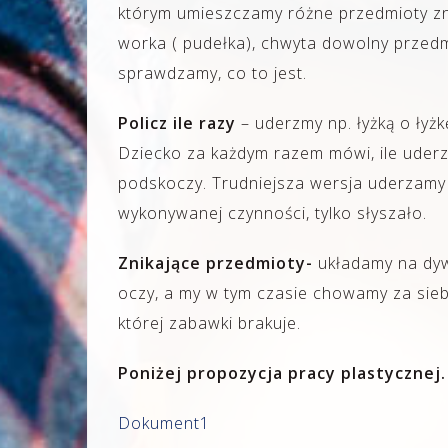
którym umieszczamy różne przedmioty zn
worka ( pudełka), chwyta dowolny przedm
sprawdzamy, co to jest.
Policz ile razy
– uderzmy np. łyżką o łyżk
Dziecko za każdym razem mówi, ile uderzeń
podskoczy. Trudniejsza wersja uderzamy 
wykonywanej czynności, tylko słyszało.
Znikające przedmioty-
układamy na dy
oczy, a my w tym czasie chowamy za sie
której zabawki brakuje.
Poniżej propozycja pracy plastycznej
Dokument1