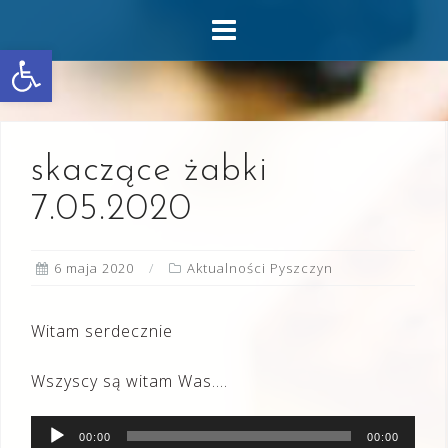
Skip
to
Otwórz pasek narzędzi
content
skaczące żabki
7.05.2020
6 maja 2020
Aktualności Pyszczyn
Witam serdecznie
Wszyscy są witam Was….
Odtwarzacz
00:00
00:00