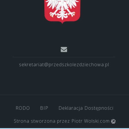
sekretariat@przedszkolezdziechowa.pl
RODO
BIP
Deklaracja Dostępności
Strona stworzona przez
Piotr Wolski.com