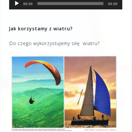
Odtwarzacz
00:00
00:00
plików
dźwiękowych
Jak korzystamy z wiatru?
Do czego wykorzystujemy siłę wiatru?