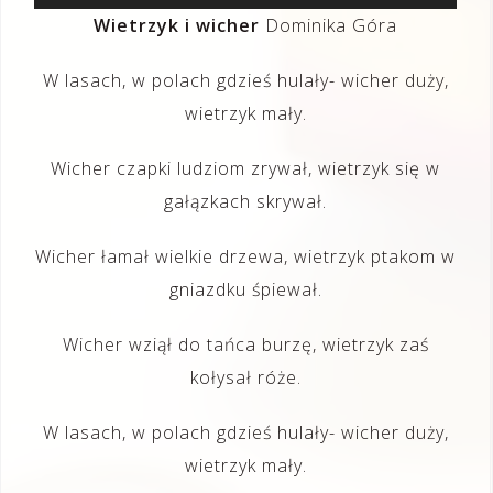
plików
Wietrzyk i wicher
Dominika Góra
dźwiękowych
W lasach, w polach gdzieś hulały- wicher duży,
wietrzyk mały.
Wicher czapki ludziom zrywał, wietrzyk się w
gałązkach skrywał.
Wicher łamał wielkie drzewa, wietrzyk ptakom w
gniazdku śpiewał.
Wicher wziął do tańca burzę, wietrzyk zaś
kołysał róże.
W lasach, w polach gdzieś hulały- wicher duży,
wietrzyk mały.