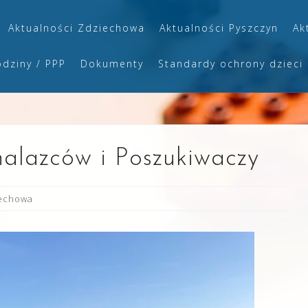
Aktualności Zdziechowa
Aktualności Pyszczyn
Ak
odziny / PPP
Dokumenty
Standardy ochrony dzieci
alazców i Poszukiwaczy
iechowa