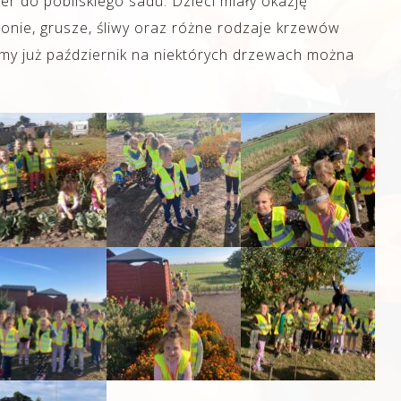
er do pobliskiego sadu. Dzieci miały okazję
onie, grusze, śliwy oraz różne rodzaje krzewów
my już październik na niektórych drzewach można