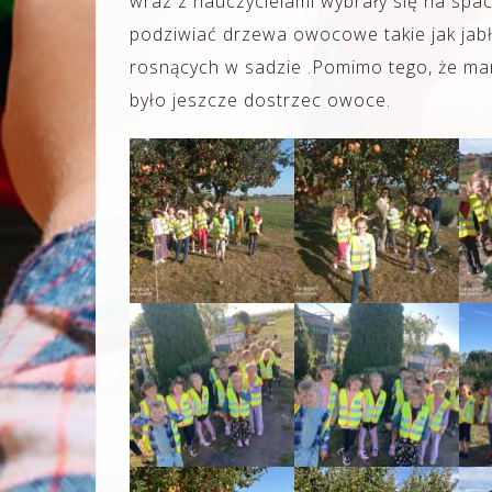
wraz z nauczycielami wybrały się na spac
podziwiać drzewa owocowe takie jak jabł
rosnących w sadzie .Pomimo tego, że ma
było jeszcze dostrzec owoce.