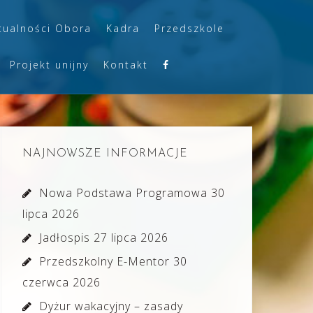
tualności Obora
Kadra
Przedszkole
Projekt unijny
Kontakt
NAJNOWSZE INFORMACJE
Nowa Podstawa Programowa
30
lipca 2026
Jadłospis
27 lipca 2026
Przedszkolny E-Mentor
30
czerwca 2026
Dyżur wakacyjny – zasady