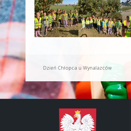
Nawigacja
Dzień Chłopca u Wynalazców
wpisu