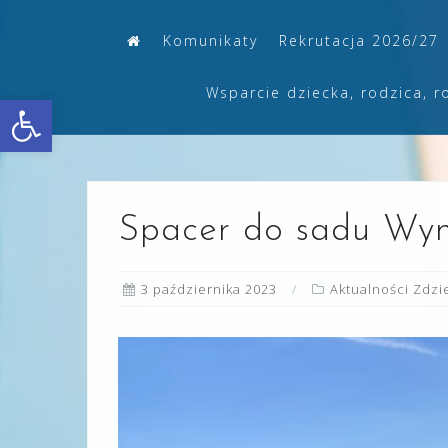
Skip
Komunikaty
Rekrutacja 2026/27
to
content
Wsparcie dziecka, rodzica, r
Otwórz pasek narzędzi
Spacer do sadu Wyn
3 października 2023
Aktualności Zdz