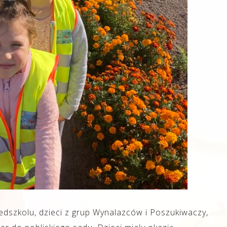
szkolu, dzieci z grup Wynalazców i Poszukiwaczy,