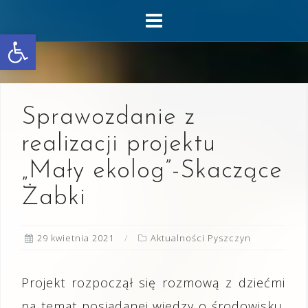
Skip
to
Otwórz pasek narzędzi
content
Sprawozdanie z
realizacji projektu
„Mały ekolog”-Skaczące
Żabki
29 kwietnia 2021
Aktualności Pyszczyn
Projekt rozpoczął się rozmową z dziećmi
na temat posiadanej wiedzy o środowisku.