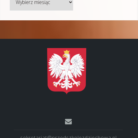
sekretariat@przedszkolezdziechowa.pl