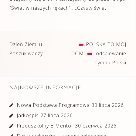
”Świat w naszych rękach” , „Czysty świat.”
Nawigacja
Dzień Ziemi u
„POLSKA TO MÓJ
wpisu
Poszukiwaczy
DOM”
- odśpiewanie
hymnu Polski
NAJNOWSZE INFORMACJE
Nowa Podstawa Programowa
30 lipca 2026
Jadłospis
27 lipca 2026
Przedszkolny E-Mentor
30 czerwca 2026
Dyżur wakacyjny – zasady zgłaszania