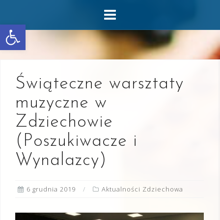
Skip
to
Otwórz pasek narzędzi
content
Świąteczne warsztaty
muzyczne w
Zdziechowie
(Poszukiwacze i
Wynalazcy)
6 grudnia 2019
Aktualności Zdziechowa