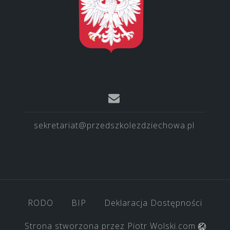
sekretariat@przedszkolezdziechowa.pl
RODO
BIP
Deklaracja Dostępności
Strona stworzona przez
Piotr Wolski.com