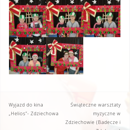
Nawigacja
Wyjazd do kina
Świąteczne warsztaty
wpisu
„Helios”- Zdziechowa
myzyczne w
Zdziechowie (Badecze i