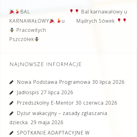
Nawigacja
BAL
Bal karnawałowy u
wpisu
KARNAWAŁOWY
u
Mądrych Sówek
Pracowitych
Pszczółek
NAJNOWSZE INFORMACJE
Nowa Podstawa Programowa
30 lipca 2026
Jadłospis
27 lipca 2026
Przedszkolny E-Mentor
30 czerwca 2026
Dyżur wakacyjny – zasady zgłaszania
dziecka.
29 maja 2026
SPOTKANIE ADAPTACYJNE W