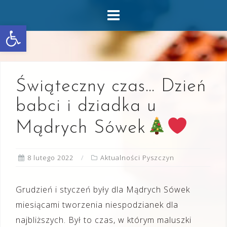
Skip
to
Otwórz pasek narzędzi
content
Świąteczny czas… Dzień
babci i dziadka u
Mądrych Sówek
8 lutego 2022
Aktualności Pyszczyn
Grudzień i styczeń były dla Mądrych Sówek
miesiącami tworzenia niespodzianek dla
najbliższych. Był to czas, w którym maluszki