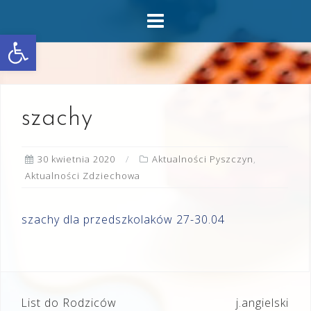
Skip
to
Otwórz pasek narzędzi
content
szachy
30 kwietnia 2020
Aktualności Pyszczyn
,
Aktualności Zdziechowa
szachy dla przedszkolaków 27-30.04
Nawigacja
List do Rodziców
j.angielski