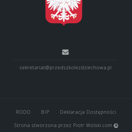
sekretariat@przedszkolezdziechowa.pl
RODO
BIP
Deklaracja Dostępności
Strona stworzona przez
Piotr Wolski.com