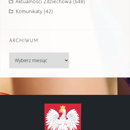
Aktualności Zdziechowa
(648)
Komunikaty
(42)
ARCHIWUM
Archiwum