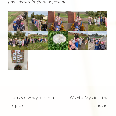
poszukiwania śladów Jesieni.
Nawigacja
Teatrzyki w wykonaniu
Wizyta Myślicieli w
wpisu
Tropicieli
sadzie