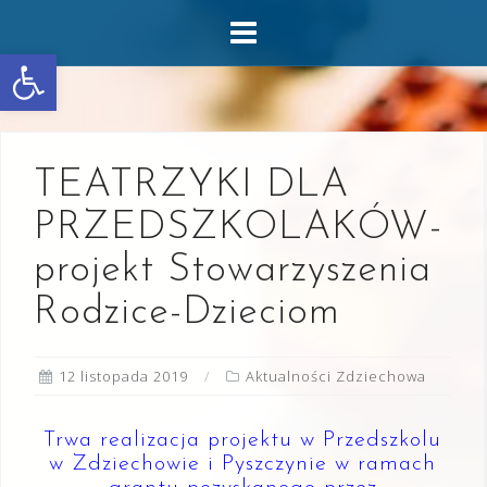
Skip
to
Otwórz pasek narzędzi
content
TEATRZYKI DLA
PRZEDSZKOLAKÓW-
projekt Stowarzyszenia
Rodzice-Dzieciom
12 listopada 2019
Aktualności Zdziechowa
Trwa realizacja projektu w Przedszkolu
w Zdziechowie i Pyszczynie w ramach