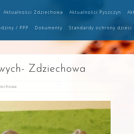
Aktualności Zdziechowa
Aktualności Pyszczyn
Ak
odziny / PPP
Dokumenty
Standardy ochrony dzieci
owych- Zdziechowa
ziechowa