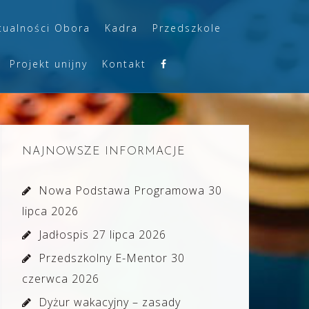
tualności Obora
Kadra
Przedszkole
Projekt unijny
Kontakt
NAJNOWSZE INFORMACJE
Nowa Podstawa Programowa
30
lipca 2026
Jadłospis
27 lipca 2026
Przedszkolny E-Mentor
30
czerwca 2026
Dyżur wakacyjny – zasady