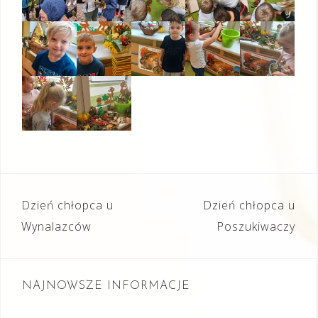
Nawigacja
Dzień chłopca u
Dzień chłopca u
wpisu
Wynalazców
Poszukiwaczy
NAJNOWSZE INFORMACJE