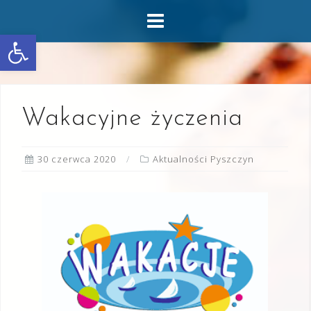
Skip
to
Otwórz pasek narzędzi
content
Wakacyjne życzenia
30 czerwca 2020
Aktualności Pyszczyn