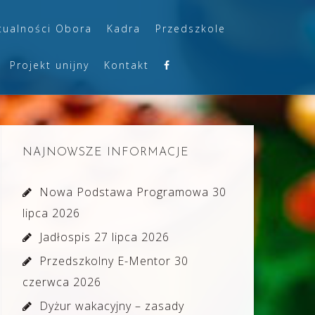
tualności Obora
Kadra
Przedszkole
Projekt unijny
Kontakt
NAJNOWSZE INFORMACJE
Nowa Podstawa Programowa
30
lipca 2026
Jadłospis
27 lipca 2026
Przedszkolny E-Mentor
30
czerwca 2026
Dyżur wakacyjny – zasady