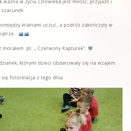
k ważna w życiu człowieka jest miłość, przyjaźń i
szacunek.
omiędzy krainami uczuć, a podróż zakończyły w
eatrze.
 z morałem pt. ,, Czerwony Kapturek”.
dzianek, którymi dzieci obdarowały się na wzajem.
 się fotorelacja z tego dnia.