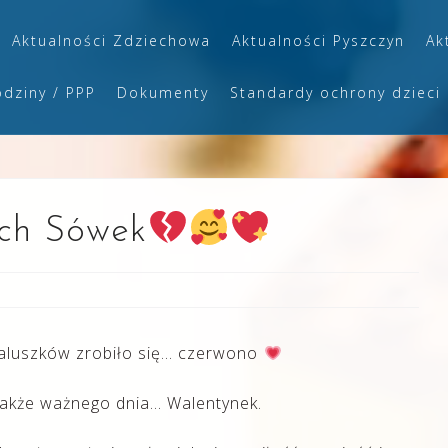
Aktualności Zdziechowa
Aktualności Pyszczyn
Ak
odziny / PPP
Dokumenty
Standardy ochrony dzieci
ych Sówek
 maluszków zrobiło się… czerwono
jakże ważnego dnia… Walentynek.