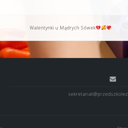
Walentynki u Mądrych Sówek
sekretariat@przedszkolez