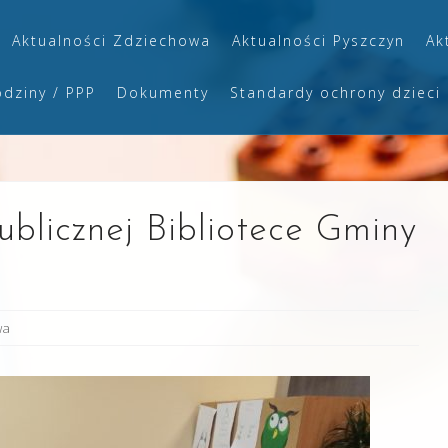
Aktualności Zdziechowa
Aktualności Pyszczyn
Ak
odziny / PPP
Dokumenty
Standardy ochrony dzieci
blicznej Bibliotece Gminy
wa