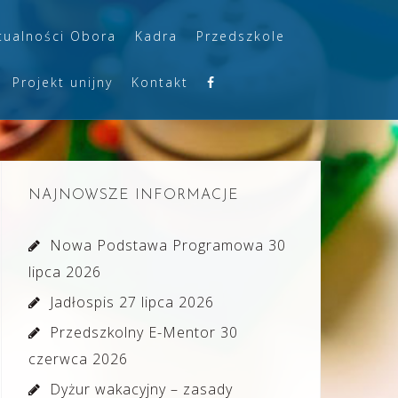
tualności Obora
Kadra
Przedszkole
Projekt unijny
Kontakt
NAJNOWSZE INFORMACJE
Nowa Podstawa Programowa
30
lipca 2026
Jadłospis
27 lipca 2026
Przedszkolny E-Mentor
30
czerwca 2026
Dyżur wakacyjny – zasady