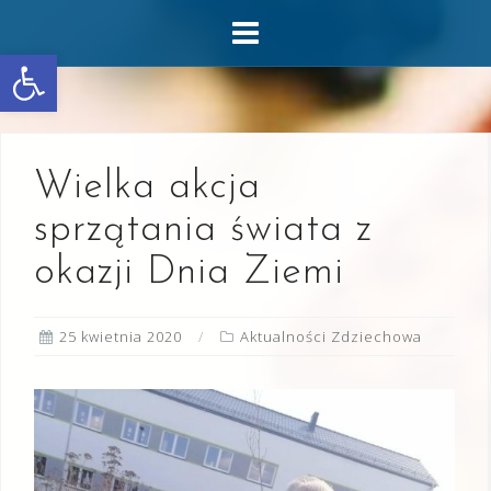
Skip
to
Otwórz pasek narzędzi
content
Wielka akcja
sprzątania świata z
okazji Dnia Ziemi
25 kwietnia 2020
Aktualności Zdziechowa