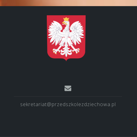
sekretariat@przedszkolezdziechowa.pl