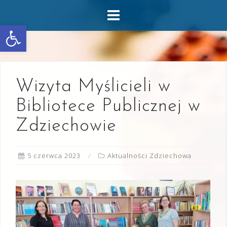
Skip
to
Otwórz pasek narzędzi
content
Wizyta Myślicieli w
Bibliotece Publicznej w
Zdziechowie
5 czerwca 2023
Aktualności Zdziechowa