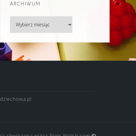
ARCHIWUM
Archiwum
dziechowa.pl
na stworzona przez
Piotr Wolski.com