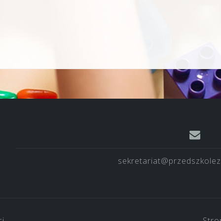
sekretariat@przedszkolez
ci
Stro