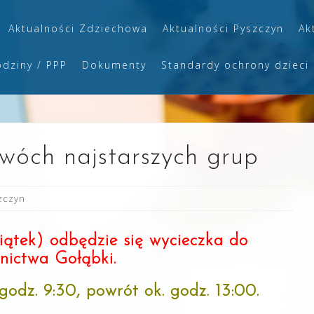
Aktualności Zdziechowa
Aktualności Pyszczyn
Ak
odziny / PPP
Dokumenty
Standardy ochrony dzieci
wóch najstarszych grup
zczyn
iątek) odbędzie się wycieczka do
nictwa Gołąbki.
godz. 9:30, powrót ok. godz. 13:00.