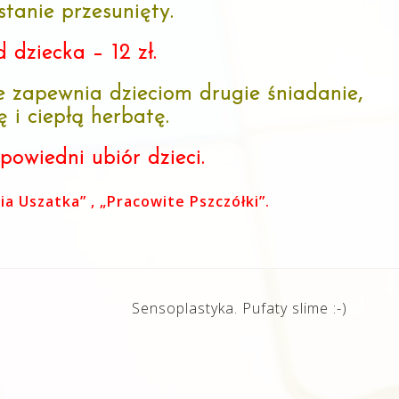
tanie przesunięty.
 dziecka – 12 zł.
e zapewnia dzieciom drugie śniadanie,
 i ciepłą herbatę.
powiedni ubiór dzieci.
a Uszatka” , „Pracowite Pszczółki”.
Sensoplastyka. Pufaty slime :-)