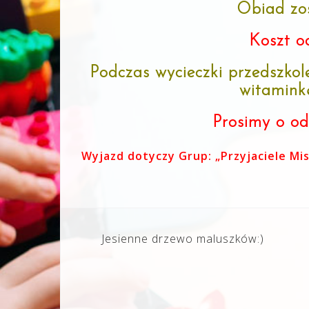
Obiad zos
Koszt od
Podczas wycieczki przedszkol
witaminkę
Prosimy o od
Wyjazd dotyczy Grup: „Przyjaciele Misi
Nawigacja
Jesienne drzewo maluszków:)
wpisu