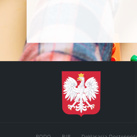
RODO
BIP
Deklaracja Dostępnoś