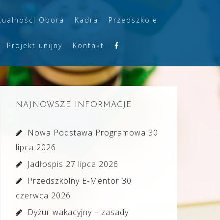
tualności Obora
Kadra
Przedszkole
Projekt unijny
Kontakt
NAJNOWSZE INFORMACJE
Nowa Podstawa Programowa
30
lipca 2026
Jadłospis
27 lipca 2026
Przedszkolny E-Mentor
30
czerwca 2026
Dyżur wakacyjny – zasady