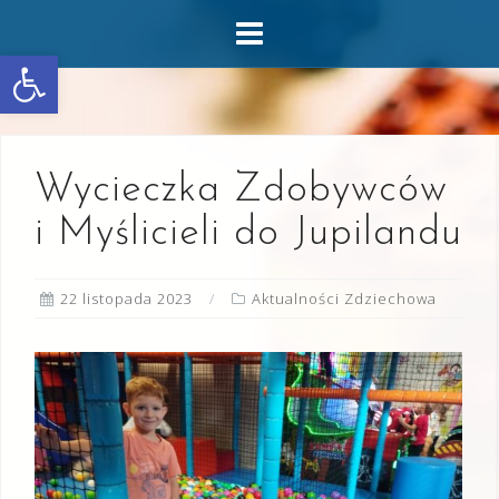
Skip
to
Otwórz pasek narzędzi
content
Wycieczka Zdobywców
i Myślicieli do Jupilandu
22 listopada 2023
Aktualności Zdziechowa