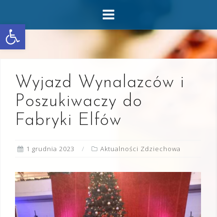
Skip
to
Otwórz pasek narzędzi
content
Wyjazd Wynalazców i
Poszukiwaczy do
Fabryki Elfów
1 grudnia 2023
Aktualności Zdziechowa