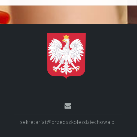
sekretariat@przedszkolezdziechowa.pl