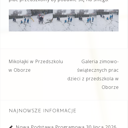
Nawigacja
Mikołajki w Przedszkolu
Galeria zimowo-
wpisu
w Oborze
świątecznych prac
dzieci z przedszkola w
Oborze
NAJNOWSZE INFORMACJE
Nowa Podstawa Programowa
30 lipca 2026