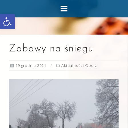
Skip
to
Otwórz pasek narzędzi
content
Zabawy na śniegu
19 grudnia 2021
Aktualności Obora