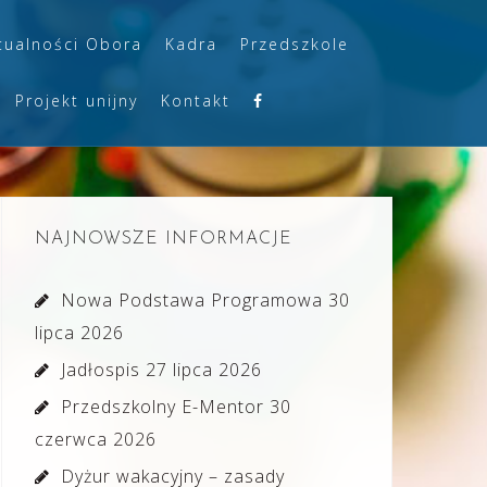
tualności Obora
Kadra
Przedszkole
Projekt unijny
Kontakt
NAJNOWSZE INFORMACJE
Nowa Podstawa Programowa
30
lipca 2026
Jadłospis
27 lipca 2026
Przedszkolny E-Mentor
30
czerwca 2026
Dyżur wakacyjny – zasady