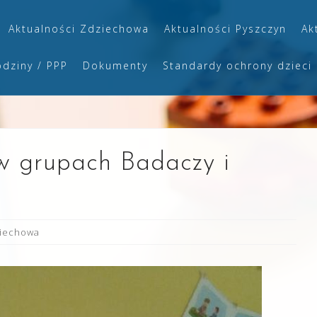
Aktualności Zdziechowa
Aktualności Pyszczyn
Ak
odziny / PPP
Dokumenty
Standardy ochrony dzieci
w grupach Badaczy i
ziechowa