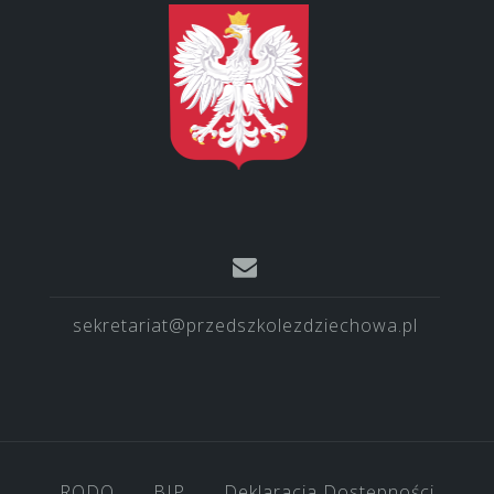
sekretariat@przedszkolezdziechowa.pl
RODO
BIP
Deklaracja Dostępności