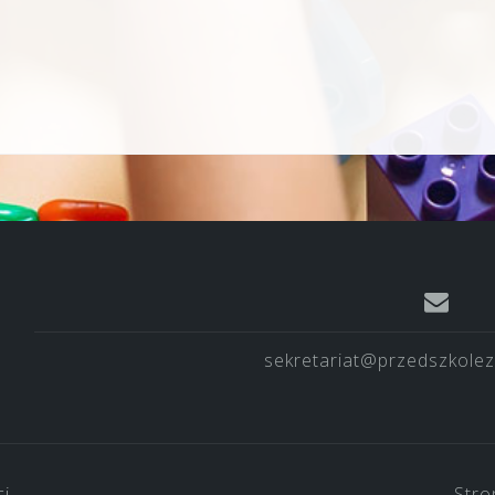
sekretariat@przedszkolez
ci
Stro