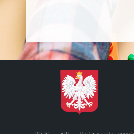
RODO
BIP
Deklaracja Dostępnoś