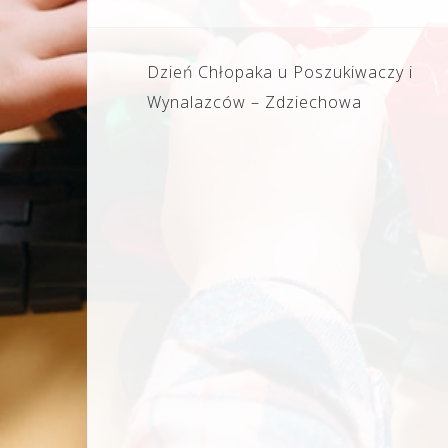
Nawigacja
Dzień Chłopaka u Poszukiwaczy i
wpisu
Wynalazców – Zdziechowa