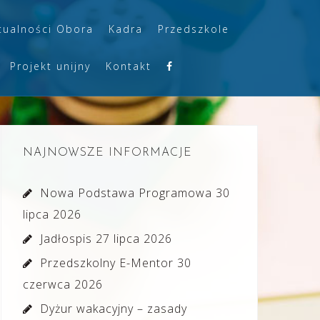
tualności Obora
Kadra
Przedszkole
Projekt unijny
Kontakt
NAJNOWSZE INFORMACJE
Nowa Podstawa Programowa
30
lipca 2026
Jadłospis
27 lipca 2026
Przedszkolny E-Mentor
30
czerwca 2026
Dyżur wakacyjny – zasady