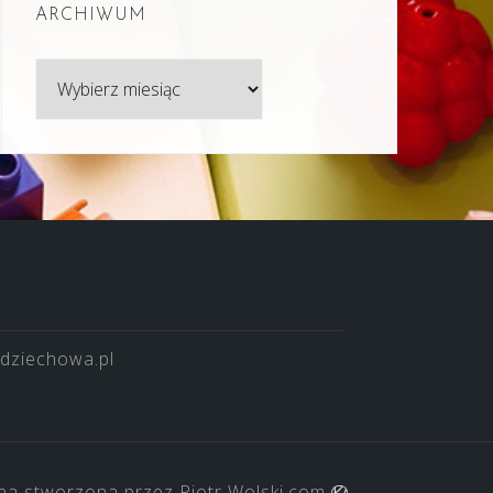
ARCHIWUM
Archiwum
dziechowa.pl
na stworzona przez
Piotr Wolski.com