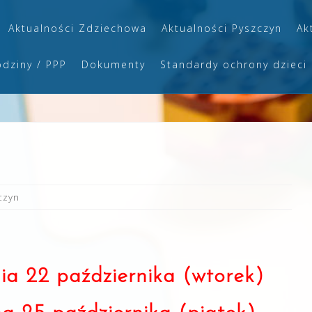
Aktualności Zdziechowa
Aktualności Pyszczyn
Ak
odziny / PPP
Dokumenty
Standardy ochrony dzieci
czyn
nia 22 października (wtorek)