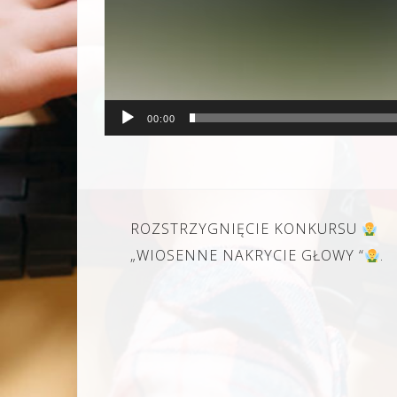
00:00
Nawigacja
ROZSTRZYGNIĘCIE KONKURSU
wpisu
„WIOSENNE NAKRYCIE GŁOWY “
.