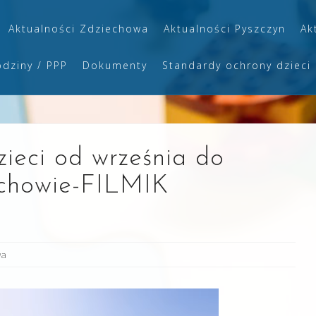
Aktualności Zdziechowa
Aktualności Pyszczyn
Ak
odziny / PPP
Dokumenty
Standardy ochrony dzieci
ieci od września do
echowie-FILMIK
wa