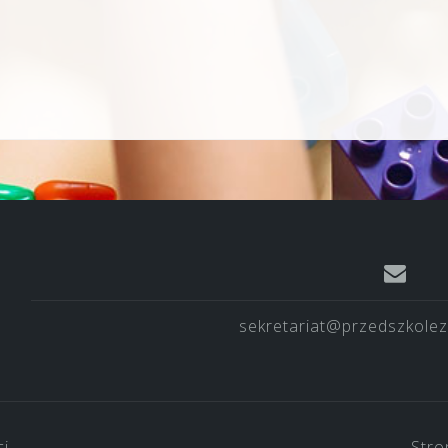
sekretariat@przedszkolez
ci
Stro