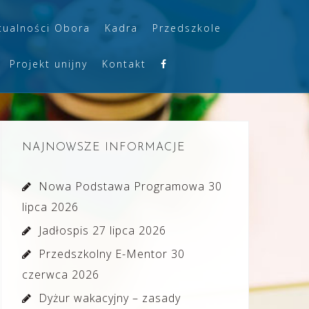
tualności Obora
Kadra
Przedszkole
Projekt unijny
Kontakt
NAJNOWSZE INFORMACJE
Nowa Podstawa Programowa
30
lipca 2026
Jadłospis
27 lipca 2026
Przedszkolny E-Mentor
30
czerwca 2026
Dyżur wakacyjny – zasady