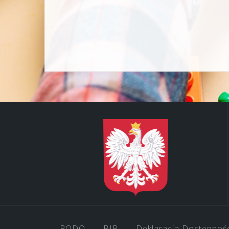
RODO
BIP
Deklaracja Dostępnoś