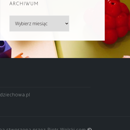
ARCHIWUM
Archiwum
dziechowa.pl
na stworzona przez
Piotr Wolski.com