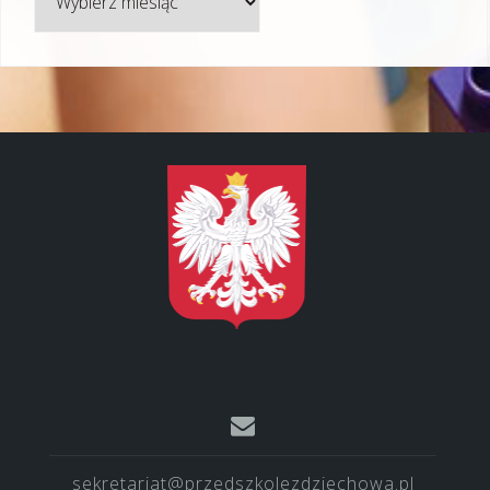
sekretariat@przedszkolezdziechowa.pl