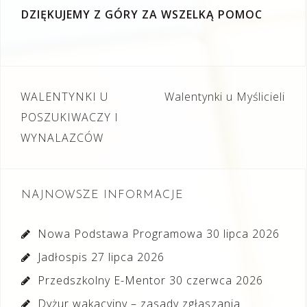
DZIĘKUJEMY Z GÓRY ZA WSZELKĄ POMOC
Nawigacja
WALENTYNKI U
Walentynki u Myślicieli
wpisu
POSZUKIWACZY I
WYNALAZCÓW
NAJNOWSZE INFORMACJE
Nowa Podstawa Programowa
30 lipca 2026
Jadłospis
27 lipca 2026
Przedszkolny E-Mentor
30 czerwca 2026
Dyżur wakacyjny – zasady zgłaszania