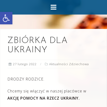
Skip
to
Otwórz pasek narzędzi
content
ZBIÓRKA DLA
UKRAINY
27 lutego 2022
Aktualności Zdziechowa
DRODZY RODZICE.
Chcemy się włączyć w naszej placówce w
AKCJĘ POMOCY NA RZECZ UKRAINY.