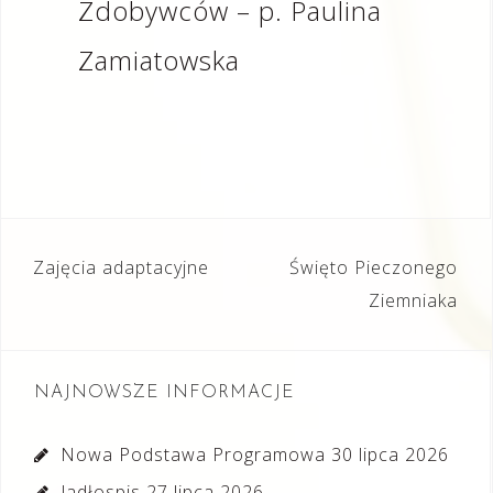
Zdobywców – p. Paulina
Zamiatowska
Nawigacja
Zajęcia adaptacyjne
Święto Pieczonego
wpisu
Ziemniaka
NAJNOWSZE INFORMACJE
Nowa Podstawa Programowa
30 lipca 2026
Jadłospis
27 lipca 2026