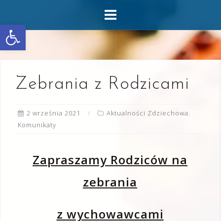
Skip
to
Otwórz pasek narzędzi
content
Zebrania z Rodzicami
2 września 2021
Aktualności Zdziechowa
,
Komunikaty
Zapraszamy Rodziców na
zebrania
z wychowawcami