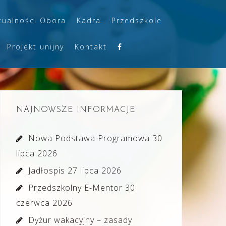
tualności Obora
Kadra
Przedszkole
Projekt unijny
Kontakt
NAJNOWSZE INFORMACJE
Nowa Podstawa Programowa
30
lipca 2026
Jadłospis
27 lipca 2026
Przedszkolny E-Mentor
30
czerwca 2026
Dyżur wakacyjny – zasady