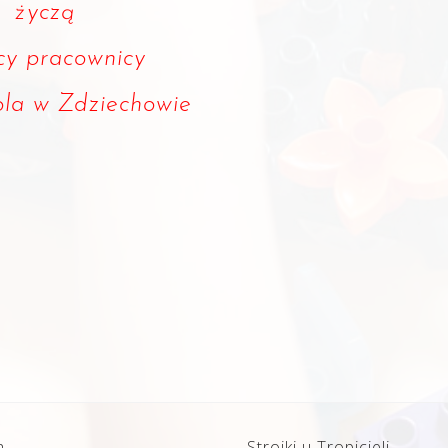
życzą
cy pracownicy
ola w Zdziechowie
a
Stroiki u Tropicieli