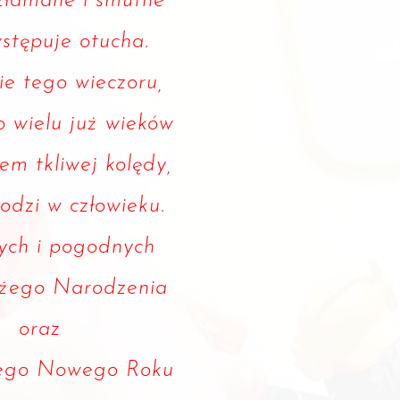
złamane i smutne
wstępuje otucha.
ie tego wieczoru,
 wielu już wieków
m tkliwej kolędy,
rodzi w człowieku.
ych i pogodnych
ożego Narodzenia
oraz
wego Nowego Roku