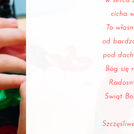
w serca 
cicha 
To właśn
od bardzo
pod dache
Bóg się 
Radosn
Świąt B
Szczęśli