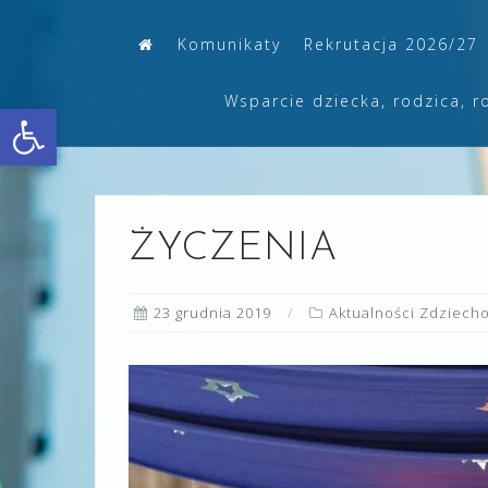
Skip
Komunikaty
Rekrutacja 2026/27
to
content
Wsparcie dziecka, rodzica, r
Otwórz pasek narzędzi
ŻYCZENIA
23 grudnia 2019
Aktualności Zdziech