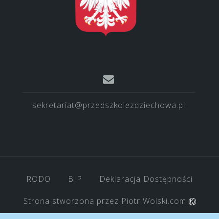
sekretariat@przedszkolezdziechowa.pl
RODO
BIP
Deklaracja Dostępności
Strona stworzona przez
Piotr Wolski.com