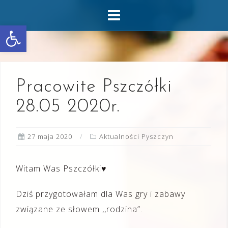
Skip
to
Otwórz pasek narzędzi
content
Pracowite Pszczółki
28.05 2020r.
27 maja 2020
Aktualności Pyszczyn
Witam Was Pszczółki♥
Dziś przygotowałam dla Was gry i zabawy
związane ze słowem ,,rodzina”.