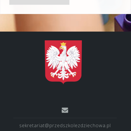
sekretariat@przedszkolezdziechowa.pl