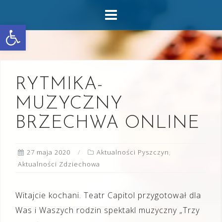
Skip
to
Otwórz pasek narzędzi
content
RYTMIKA-
MUZYCZNY
BRZECHWA ONLINE
27 maja 2020
Aktualności Pyszczyn
,
Aktualności Zdziechowa
Witajcie kochani. Teatr Capitol przygotował dla
Was i Waszych rodzin spektakl muzyczny „Trzy