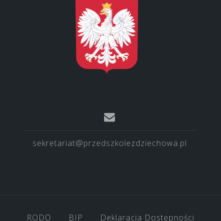
sekretariat@przedszkolezdziechowa.pl
RODO
BIP
Deklaracja Dostępności