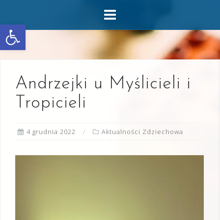
Skip
to
Otwórz pasek narzędzi
content
Andrzejki u Myślicieli i
Tropicieli
4 grudnia 2022
Aktualności Zdziechowa