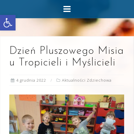
Skip
to
Otwórz pasek narzędzi
content
Dzień Pluszowego Misia
u Tropicieli i Myślicieli
4 grudnia 2022
Aktualności Zdziechowa