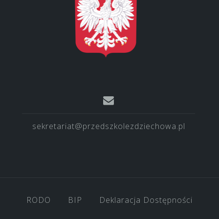
sekretariat@przedszkolezdziechowa.pl
RODO
BIP
Deklaracja Dostępności