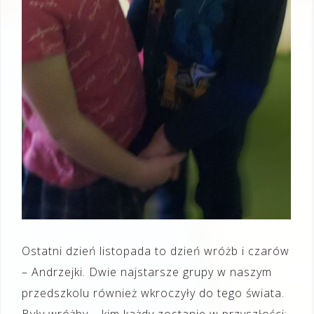
Ostatni dzień listopada to dzień wróżb i czarów
– Andrzejki. Dwie najstarsze grupy w naszym
przedszkolu również wkroczyły do tego świata.
Były wróżby – kim każdy zostanie w przyszłości: