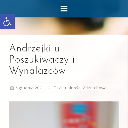
Skip
to
Otwórz pasek narzędzi
content
Andrzejki u
Poszukiwaczy i
Wynalazców
5 grudnia 2021
Aktualności Zdziechowa