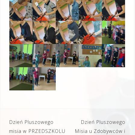
Nawigacja
Dzień Pluszowego
Dzień Pluszowego
wpisu
misia w PRZEDSZKOLU
Misia u Zdobywców i