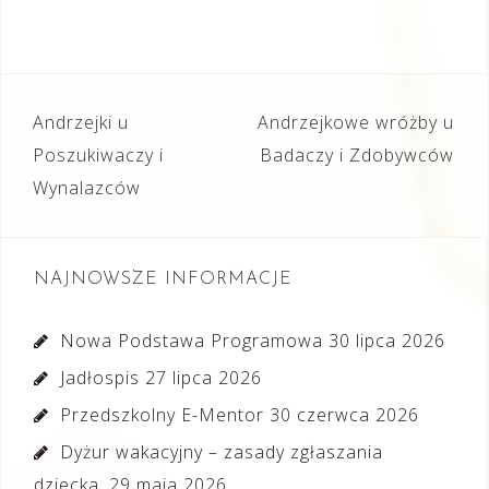
Nawigacja
Andrzejki u
Andrzejkowe wróżby u
wpisu
Poszukiwaczy i
Badaczy i Zdobywców
Wynalazców
NAJNOWSZE INFORMACJE
Nowa Podstawa Programowa
30 lipca 2026
Jadłospis
27 lipca 2026
Przedszkolny E-Mentor
30 czerwca 2026
Dyżur wakacyjny – zasady zgłaszania
dziecka.
29 maja 2026