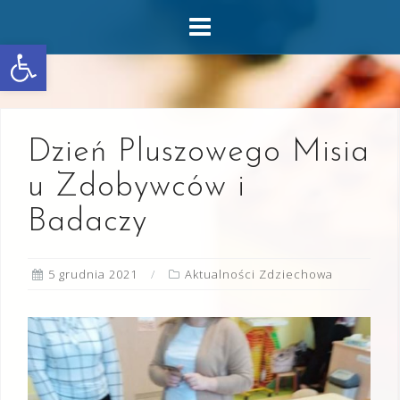
Skip
to
Otwórz pasek narzędzi
content
Dzień Pluszowego Misia
u Zdobywców i
Badaczy
5 grudnia 2021
Aktualności Zdziechowa