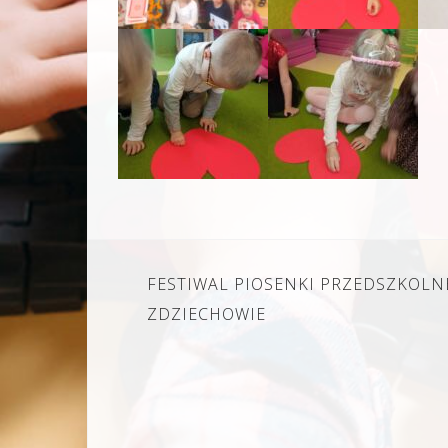
Nawigacja
FESTIWAL PIOSENKI PRZEDSZKOLN
wpisu
ZDZIECHOWIE