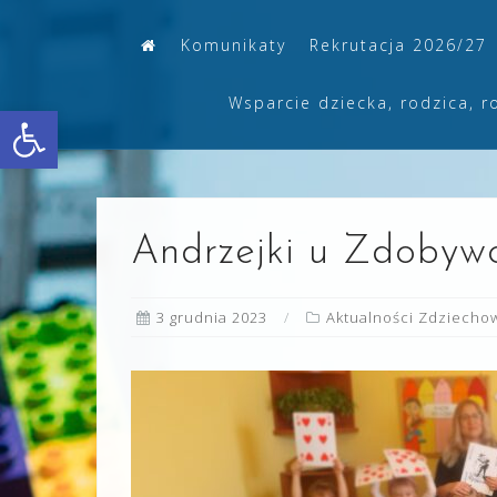
Skip
Komunikaty
Rekrutacja 2026/27
to
content
Wsparcie dziecka, rodzica, r
Otwórz pasek narzędzi
Andrzejki u Zdobyw
3 grudnia 2023
Aktualności Zdziecho