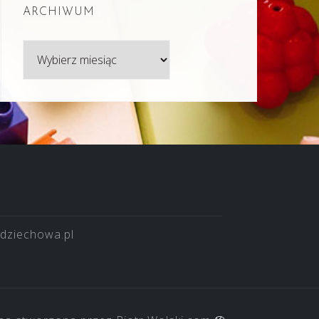
ARCHIWUM
Archiwum
dziechowa.pl