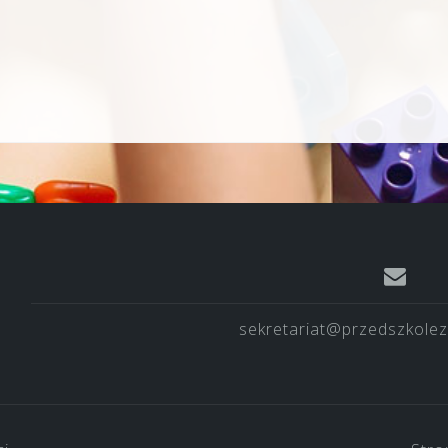
sekretariat@przedszkolez