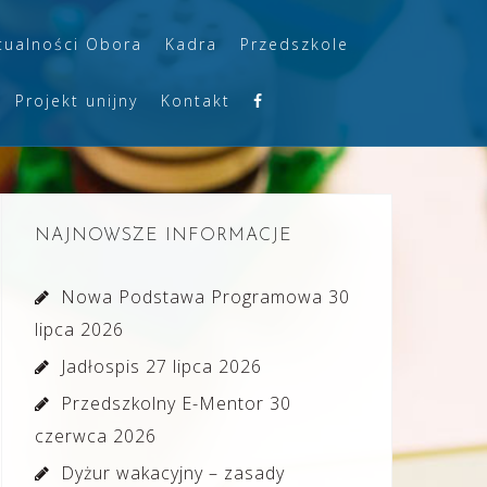
tualności Obora
Kadra
Przedszkole
Projekt unijny
Kontakt
NAJNOWSZE INFORMACJE
Nowa Podstawa Programowa
30
lipca 2026
Jadłospis
27 lipca 2026
Przedszkolny E-Mentor
30
czerwca 2026
Dyżur wakacyjny – zasady