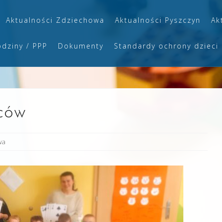
Aktualności Zdziechowa
Aktualności Pyszczyn
Ak
odziny / PPP
Dokumenty
Standardy ochrony dzieci
ców
wa