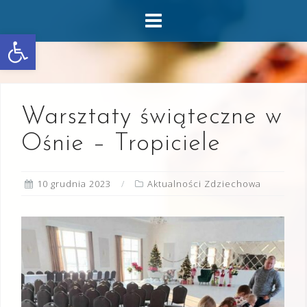
Skip
to
Otwórz pasek narzędzi
content
Warsztaty świąteczne w
Ośnie – Tropiciele
10 grudnia 2023
Aktualności Zdziechowa