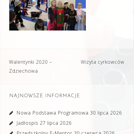
Nawigacja
Walentynki 2020 –
Wizyta cyrkowców
wpisu
Zdziechowa
NAJNOWSZE INFORMACJE
Nowa Podstawa Programowa
30 lipca 2026
Jadłospis
27 lipca 2026
Przedszkolny E-Mentor
30 czerwca 2026