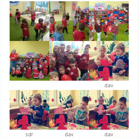
dav
sdr
dav
dav