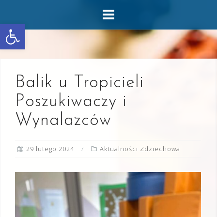
Skip
to
Otwórz pasek narzędzi
content
Balik u Tropicieli
Poszukiwaczy i
Wynalazców
29 lutego 2024
Aktualności Zdziechowa