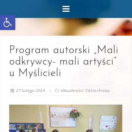
Skip
to
Otwórz pasek narzędzi
content
Program autorski „Mali
odkrywcy- mali artyści”
u Myślicieli
27 lutego 2024
Aktualności Zdziechowa