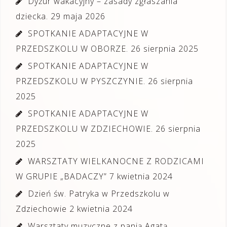
Dyżur wakacyjny – zasady zgłaszania
dziecka.
29 maja 2026
SPOTKANIE ADAPTACYJNE W
PRZEDSZKOLU W OBORZE.
26 sierpnia 2025
SPOTKANIE ADAPTACYJNE W
PRZEDSZKOLU W PYSZCZYNIE.
26 sierpnia
2025
SPOTKANIE ADAPTACYJNE W
PRZEDSZKOLU W ZDZIECHOWIE.
26 sierpnia
2025
WARSZTATY WIELKANOCNE Z RODZICAMI
W GRUPIE „BADACZY”
7 kwietnia 2024
Dzień św. Patryka w Przedszkolu w
Zdziechowie
2 kwietnia 2024
Warsztaty muzyczne z panią Agatą