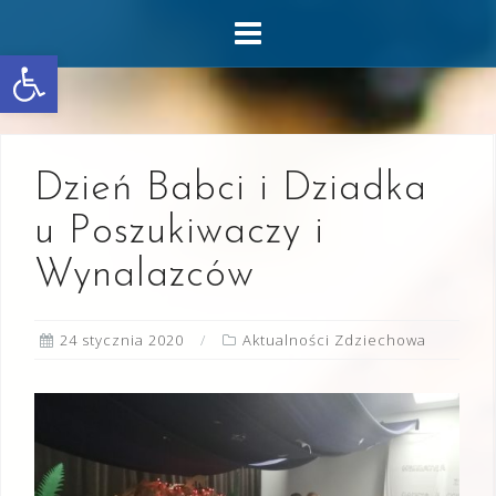
Skip
to
Otwórz pasek narzędzi
content
Dzień Babci i Dziadka
u Poszukiwaczy i
Wynalazców
24 stycznia 2020
Aktualności Zdziechowa