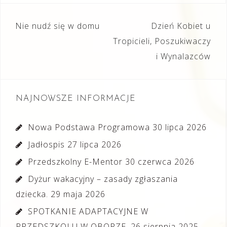
Nawigacja
Nie nudź się w domu
Dzień Kobiet u
wpisu
Tropicieli, Poszukiwaczy
i Wynalazców
NAJNOWSZE INFORMACJE
Nowa Podstawa Programowa
30 lipca 2026
Jadłospis
27 lipca 2026
Przedszkolny E-Mentor
30 czerwca 2026
Dyżur wakacyjny – zasady zgłaszania
dziecka.
29 maja 2026
SPOTKANIE ADAPTACYJNE W
PRZEDSZKOLU W OBORZE.
26 sierpnia 2025