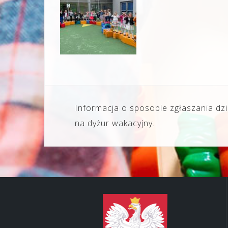
Nawigacja
Informacja o sposobie zgłaszania dz
wpisu
na dyżur wakacyjny.