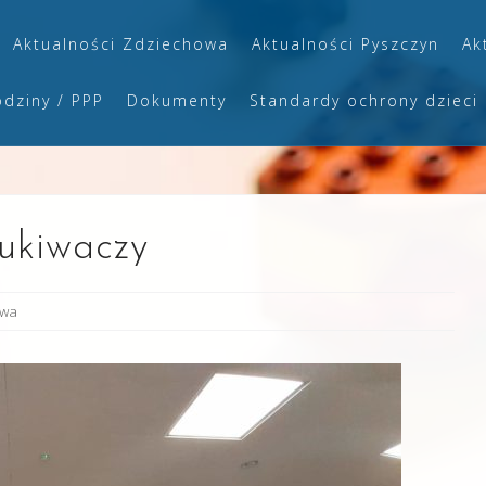
Aktualności Zdziechowa
Aktualności Pyszczyn
Ak
odziny / PPP
Dokumenty
Standardy ochrony dzieci
zukiwaczy
owa