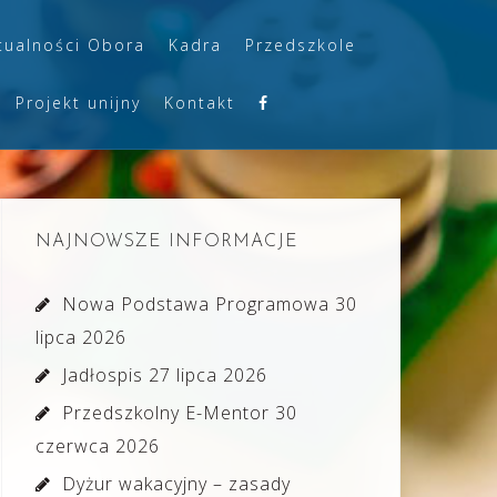
tualności Obora
Kadra
Przedszkole
Projekt unijny
Kontakt
NAJNOWSZE INFORMACJE
Nowa Podstawa Programowa
30
lipca 2026
Jadłospis
27 lipca 2026
Przedszkolny E-Mentor
30
czerwca 2026
Dyżur wakacyjny – zasady